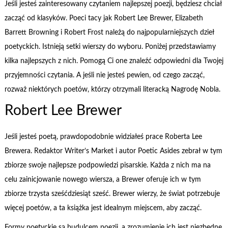
Jeśli jesteś zainteresowany czytaniem najlepszej poezji, będziesz chciał
zacząć od klasyków. Poeci tacy jak Robert Lee Brewer, Elizabeth
Barrett Browning i Robert Frost należą do najpopularniejszych dzieł
poetyckich. Istnieją setki wierszy do wyboru. Poniżej przedstawiamy
kilka najlepszych z nich. Pomogą Ci one znaleźć odpowiedni dla Twojej
przyjemności czytania. A jeśli nie jesteś pewien, od czego zacząć,
rozważ niektórych poetów, którzy otrzymali literacką Nagrodę Nobla.
Robert Lee Brewer
Jeśli jesteś poetą, prawdopodobnie widziałeś prace Roberta Lee
Brewera. Redaktor Writer’s Market i autor Poetic Asides zebrał w tym
zbiorze swoje najlepsze podpowiedzi pisarskie. Każda z nich ma na
celu zainicjowanie nowego wiersza, a Brewer oferuje ich w tym
zbiorze trzysta sześćdziesiąt sześć. Brewer wierzy, że świat potrzebuje
więcej poetów, a ta książka jest idealnym miejscem, aby zacząć.
Formy poetyckie są budulcem poezji, a zrozumienie ich jest niezbędne