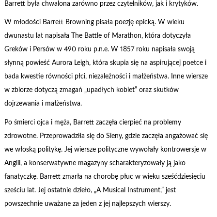
Barrett była chwalona zarówno przez czytelników, jak i krytyków.
W młodości Barrett Browning pisała poezję epicką. W wieku
dwunastu lat napisała The Battle of Marathon, która dotyczyła
Greków i Persów w 490 roku p.n.e. W 1857 roku napisała swoją
słynną powieść Aurora Leigh, która skupia się na aspirującej poetce i
bada kwestie równości płci, niezależności i małżeństwa. Inne wiersze
w zbiorze dotyczą zmagań „upadłych kobiet” oraz skutków
dojrzewania i małżeństwa.
Po śmierci ojca i męża, Barrett zaczęła cierpieć na problemy
zdrowotne. Przeprowadziła się do Sieny, gdzie zaczęła angażować się
we włoską politykę. Jej wiersze polityczne wywołały kontrowersje w
Anglii, a konserwatywne magazyny scharakteryzowały ją jako
fanatyczkę. Barrett zmarła na chorobę płuc w wieku sześćdziesięciu
sześciu lat. Jej ostatnie dzieło, „A Musical Instrument,” jest
powszechnie uważane za jeden z jej najlepszych wierszy.