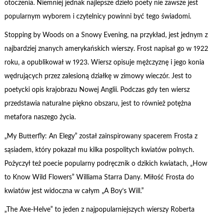
otoczenia. Niemniej jednak najlepsze dzieło poety nie zawsze jest
popularnym wyborem i czytelnicy powinni być tego świadomi.
Stopping by Woods on a Snowy Evening, na przykład, jest jednym z
najbardziej znanych amerykańskich wierszy. Frost napisał go w 1922
roku, a opublikował w 1923. Wiersz opisuje mężczyznę i jego konia
wędrujących przez zalesioną działkę w zimowy wieczór. Jest to
poetycki opis krajobrazu Nowej Anglii. Podczas gdy ten wiersz
przedstawia naturalne piękno obszaru, jest to również potężna
metafora naszego życia.
„My Butterfly: An Elegy” został zainspirowany spacerem Frosta z
sąsiadem, który pokazał mu kilka pospolitych kwiatów polnych.
Pożyczył też poecie popularny podręcznik o dzikich kwiatach, „How
to Know Wild Flowers” Williama Starra Dany. Miłość Frosta do
kwiatów jest widoczna w całym „A Boy’s Will.”
„The Axe-Helve” to jeden z najpopularniejszych wierszy Roberta