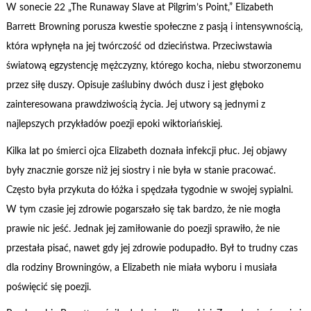
W sonecie 22 „The Runaway Slave at Pilgrim’s Point,” Elizabeth
Barrett Browning porusza kwestie społeczne z pasją i intensywnością,
która wpłynęła na jej twórczość od dzieciństwa. Przeciwstawia
światową egzystencję mężczyzny, którego kocha, niebu stworzonemu
przez siłę duszy. Opisuje zaślubiny dwóch dusz i jest głęboko
zainteresowana prawdziwością życia. Jej utwory są jednymi z
najlepszych przykładów poezji epoki wiktoriańskiej.
Kilka lat po śmierci ojca Elizabeth doznała infekcji płuc. Jej objawy
były znacznie gorsze niż jej siostry i nie była w stanie pracować.
Często była przykuta do łóżka i spędzała tygodnie w swojej sypialni.
W tym czasie jej zdrowie pogarszało się tak bardzo, że nie mogła
prawie nic jeść. Jednak jej zamiłowanie do poezji sprawiło, że nie
przestała pisać, nawet gdy jej zdrowie podupadło. Był to trudny czas
dla rodziny Browningów, a Elizabeth nie miała wyboru i musiała
poświęcić się poezji.