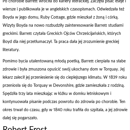
Po chorobie Barrett wróciła do kariery literackiej. Zaczęła pisać eseje i
wiersze i publikowała je w angielskich czasopismach. Odwiedzała też
Boyda w jego domu, Ruby Cottage, gdzie mieszkał z żoną i córką.
Wizyty Boyda na nowo rozbudziły zainteresowanie Barrett studiami
greckimi. Barrett czytała Greckich Ojców Chrześcijańskich, których
Boyd dla niej przetłumaczył. Ta praca dała jej zrozumienie greckiej
literatury.
Pomimo bycia utalentowaną młodą poetką, Barrett cierpiała na słabe
zdrowie i była zmuszona opuścić swój ukochany dom w Torquay. Jej
lekarz zalecił jej przeniesienie się do cieplejszego klimatu. W 1839 roku
przeniosła się do Torquay w Devonshire, gdzie zamieszkała z rodziną.
Spędziła trzy lata mieszkając w łóżku w domku letniskowym i
kontynuowała pisanie podczas powrotu do zdrowia po chorobie. Ten
okres trwał do czasu, gdy w 1840 roku trafiła do szpitala, a jej zdrowie
dalej się pogarszało.
Robert Frost