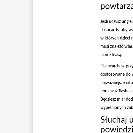
powtarza
Jeśli uczysz angi
flashcards, aby 
w których dzieci 
musi znaleźć właśc
nimi z klasą.
Flashcards są prz
dostosowane do wie
najważniejsze inf
ponieważ flashcar
Będziesz miał dod
wypełnionych zaba
Słuchaj 
powiedz