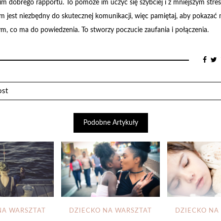
im dobrego rapportu. To pomoże im uczyć się szybciej i z mniejszym str
em jest niezbędny do skutecznej komunikacji, więc pamiętaj, aby pokazać m
m, co ma do powiedzenia. To stworzy poczucie zaufania i połączenia.
ost
Podobne Artykuły
NA WARSZTAT
DZIECKO NA WARSZTAT
DZIECKO NA