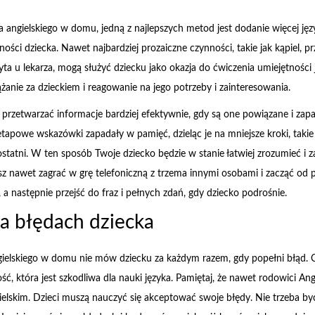
 angielskiego w domu, jedną z najlepszych metod jest dodanie więcej jęz
ości dziecka. Nawet najbardziej prozaiczne czynności, takie jak kąpiel, 
yta u lekarza, mogą służyć dziecku jako okazja do ćwiczenia umiejętności
żanie za dzieckiem i reagowanie na jego potrzeby i zainteresowania.
e przetwarzać informacje bardziej efektywnie, gdy są one powiązane i zap
etapowe wskazówki zapadały w pamięć, dzieląc je na mniejsze kroki, takie 
 ostatni. W ten sposób Twoje dziecko będzie w stanie łatwiej zrozumieć i 
z nawet zagrać w grę telefoniczną z trzema innymi osobami i zacząć od 
 a następnie przejść do fraz i pełnych zdań, gdy dziecko podrośnie.
na błędach dziecka
gielskiego w domu nie mów dziecku za każdym razem, gdy popełni błąd.
, która jest szkodliwa dla nauki języka. Pamiętaj, że nawet rodowici Ang
elskim. Dzieci muszą nauczyć się akceptować swoje błędy. Nie trzeba b