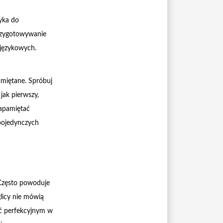
yka do
przygotowywanie
 językowych.
amiętane. Spróbuj
jak pierwszy,
zapamiętać
pojedynczych
 Często powoduje
licy nie mówią
yć perfekcyjnym w