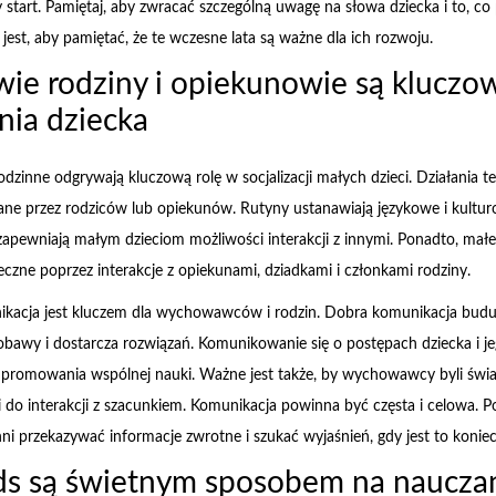
 start. Pamiętaj, aby zwracać szczególną uwagę na słowa dziecka i to, co 
jest, aby pamiętać, że te wczesne lata są ważne dla ich rozwoju.
ie rodziny i opiekunowie są kluczow
ia dziecka
odzinne odgrywają kluczową rolę w socjalizacji małych dzieci. Działania t
ane przez rodziców lub opiekunów. Rutyny ustanawiają językowe i kultur
apewniają małym dzieciom możliwości interakcji z innymi. Ponadto, małe 
eczne poprzez interakcje z opiekunami, dziadkami i członkami rodziny.
kacja jest kluczem dla wychowawców i rodzin. Dobra komunikacja bud
obawy i dostarcza rozwiązań. Komunikowanie się o postępach dziecka i 
o promowania wspólnej nauki. Ważne jest także, by wychowawcy byli świ
li do interakcji z szacunkiem. Komunikacja powinna być częsta i celowa. P
ni przekazywać informacje zwrotne i szukać wyjaśnień, gdy jest to koniec
ds są świetnym sposobem na nauczan