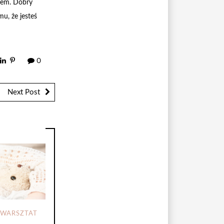
esem. Dobry
u, że jesteś
0
Next Post
 WARSZTAT