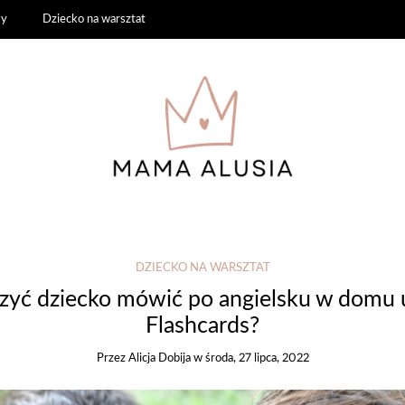
my
Dziecko na warsztat
DZIECKO NA WARSZTAT
zyć dziecko mówić po angielsku w domu
Flashcards?
Przez
Alicja Dobija
w
środa, 27 lipca, 2022