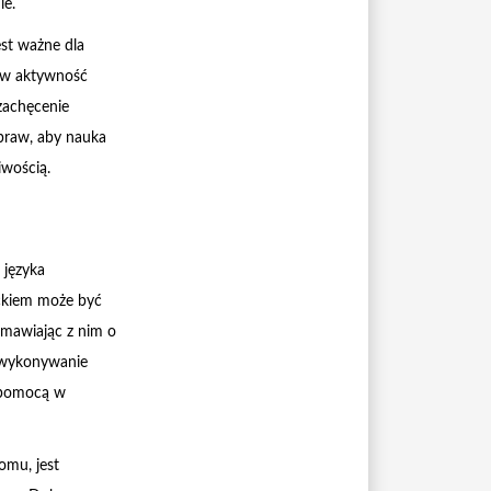
ie.
st ważne dla
ę w aktywność
zachęcenie
Spraw, aby nauka
iwością.
 języka
eckiem może być
ozmawiając z nim o
 wykonywanie
ą pomocą w
omu, jest