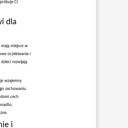
próbuje Ci
i dla
e mają miejsce w
owe oczekiwania i
dzieci rozwijają
uje wzajemny
jego zachowaniu
adomi cech
onadto,
zne.
ie i