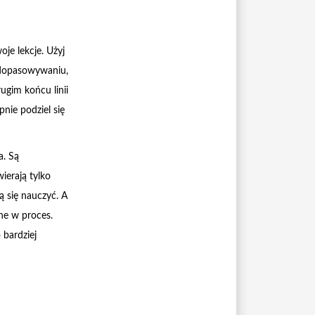
je lekcje. Użyj
 dopasowywaniu,
ugim końcu linii
pnie podziel się
a. Są
ierają tylko
ą się nauczyć. A
ne w proces.
 bardziej