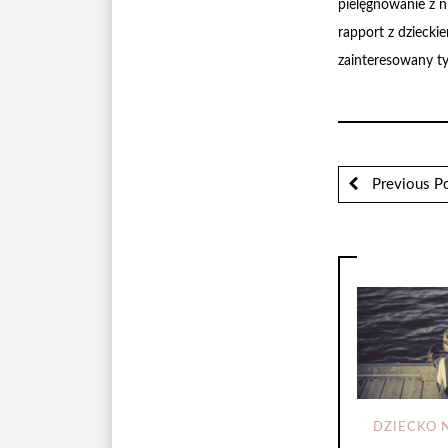
pielęgnowanie z n
rapport z dziecki
zainteresowany ty
Previous P
DZIECKO 