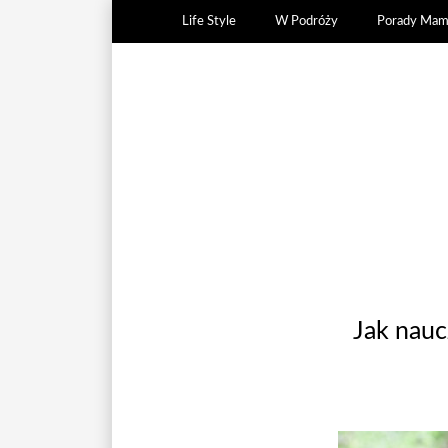
Life Style
W Podróży
Porady Ma
Jak nauc