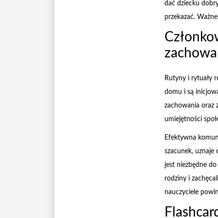
dać dziecku dobry
przekazać. Ważne 
Członkow
zachowan
Rutyny i rytuały r
domu i są inicjow
zachowania oraz z
umiejętności społ
Efektywna komuni
szacunek, uznaje 
jest niezbędne d
rodziny i zachęca
nauczyciele powin
Flashcar