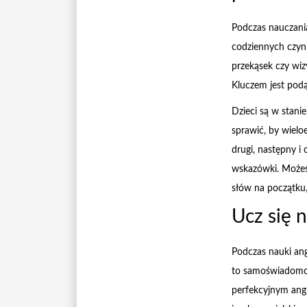
Podczas nauczania
codziennych czynn
przekąsek czy wiz
Kluczem jest podą
Dzieci są w stani
sprawić, by wielo
drugi, następny i
wskazówki. Możes
słów na początku,
Ucz się 
Podczas nauki an
to samoświadomość
perfekcyjnym angi