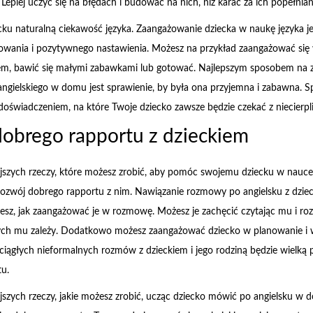
 Lepiej uczyć się na błędach i budować na nich, niż karać za ich popełnian
ku naturalną ciekawość języka. Zaangażowanie dziecka w naukę języka je
sowania i pozytywnego nastawienia. Możesz na przykład zaangażować si
kiem, bawić się małymi zabawkami lub gotować. Najlepszym sposobem na 
angielskiego w domu jest sprawienie, by była ona przyjemna i zabawna. 
 doświadczeniem, na które Twoje dziecko zawsze będzie czekać z niecierpl
obrego rapportu z dzieckiem
jszych rzeczy, które możesz zrobić, aby pomóc swojemu dziecku w nauce
t rozwój dobrego rapportu z nim. Nawiązanie rozmowy po angielsku z dzi
 wiesz, jak zaangażować je w rozmowę. Możesz je zachęcić czytając mu i r
rych mu zależy. Dodatkowo możesz zaangażować dziecko w planowanie i
ciągłych nieformalnych rozmów z dzieckiem i jego rodziną będzie wielk
tu.
jszych rzeczy, jakie możesz zrobić, ucząc dziecko mówić po angielsku w d