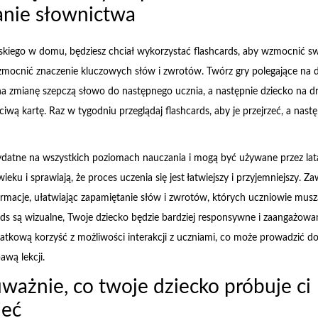
nie słownictwa
elskiego w domu, będziesz chciał wykorzystać flashcards, aby wzmocnić swo
wzmocnić znaczenie kluczowych słów i zwrotów. Twórz gry polegające na
na zmianę szepczą słowo do następnego ucznia, a następnie dziecko na dr
iwą kartę. Raz w tygodniu przeglądaj flashcards, aby je przejrzeć, a nastę
ydatne na wszystkich poziomach nauczania i mogą być używane przez lat
ku i sprawiają, że proces uczenia się jest łatwiejszy i przyjemniejszy. Zaw
ormacje, ułatwiając zapamiętanie słów i zwrotów, których uczniowie musz
ds są wizualne, Twoje dziecko będzie bardziej responsywne i zaangażowa
atkową korzyść z możliwości interakcji z uczniami, co może prowadzić do
wą lekcji.
uważnie, co twoje dziecko próbuje ci
ieć